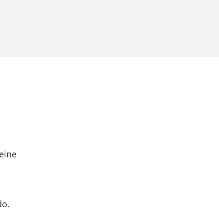
eine
do.