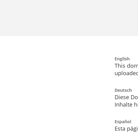
English
This dom
uploaded
Deutsch
Diese Do
Inhalte h
Español
Esta pág